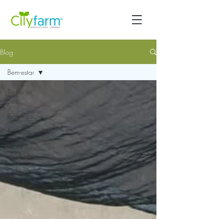
Blog
Bem-estar
Todos os
posts
Bem-estar
Receitas
Dicas
saudáveis
Cultivo