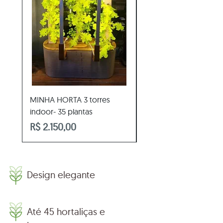
MINHA HORTA 3 torres
MINHA HORTA 3 torres
indoor- 35 plantas
plantas
Preço
Preço
R$ 2.150,00
R$ 1.415,00
Design elegante
Até 45 hortaliças e