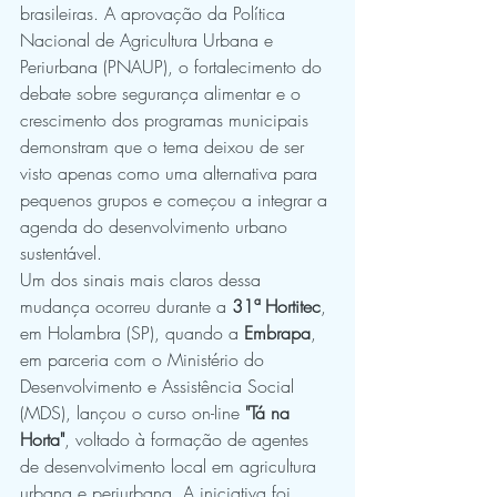
brasileiras. A aprovação da Política 
Nacional de Agricultura Urbana e 
Periurbana (PNAUP), o fortalecimento do 
debate sobre segurança alimentar e o 
crescimento dos programas municipais 
demonstram que o tema deixou de ser 
visto apenas como uma alternativa para 
pequenos grupos e começou a integrar a 
agenda do desenvolvimento urbano 
sustentável.
Um dos sinais mais claros dessa 
mudança ocorreu durante a 
31ª Hortitec
, 
em Holambra (SP), quando a 
Embrapa
, 
em parceria com o Ministério do 
Desenvolvimento e Assistência Social 
(MDS), lançou o curso on-line 
"Tá na 
Horta"
, voltado à formação de agentes 
de desenvolvimento local em agricultura 
urbana e periurbana. A iniciativa foi 