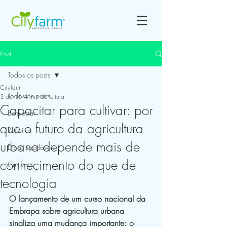
Post
Todos os posts
Cityfarm
Todos os posts
3 de jul.
4 min de leitura
Capacitar para cultivar: por
Bem-estar
que o futuro da agricultura
Receitas
urbana depende mais de
Dicas saudáveis
conhecimento do que de
Cultivo
tecnologia
O lançamento de um curso nacional da 
Embrapa sobre agricultura urbana 
sinaliza uma mudança importante: o 