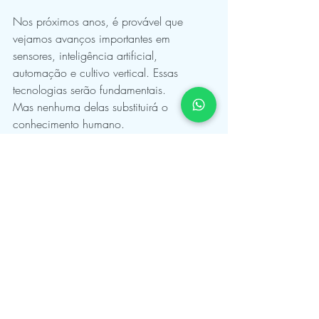
Nos próximos anos, é provável que 
vejamos avanços importantes em 
sensores, inteligência artificial, 
automação e cultivo vertical. Essas 
tecnologias serão fundamentais.
Mas nenhuma delas substituirá o 
conhecimento humano.
Um sensor pode informar que o pH da 
solução nutritiva está inadequado.
Quem decide como corrigir o problema 
continua sendo uma pessoa.
Da mesma forma, uma inteligência 
artificial pode sugerir ajustes na irrigação.
Mas compreender a fisiologia vegetal, o 
comportamento das raízes ou a interação 
entre nutrientes continuará sendo 
essencial.
A agricultura urbana do futuro será 