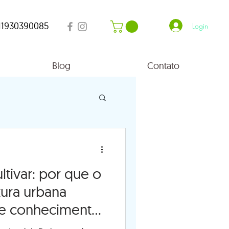
11930390085
Login
Blog
Contato
ltivar: por que o
tura urbana
e conhecimento
logia