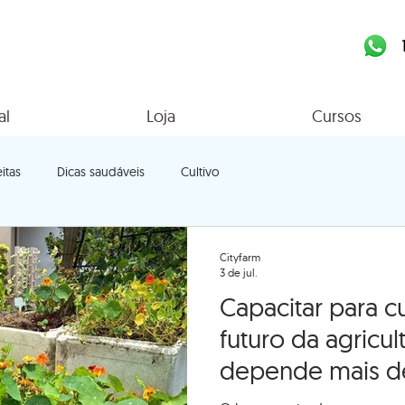
al
Loja
Cursos
itas
Dicas saudáveis
Cultivo
Cityfarm
3 de jul.
Capacitar para cu
futuro da agricul
depende mais d
do que de tecno