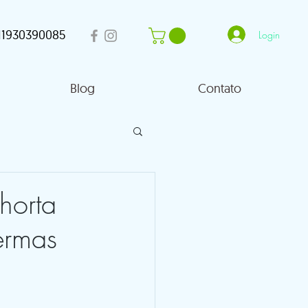
11930390085
Login
Blog
Contato
horta
ermas