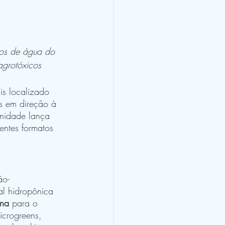
os de água do 
agrotóxicos
is localizado 
s em direção à 
unidade lança 
entes formatos 
ão-
al hidropônica 
ana
 para o 
icrogreens, 