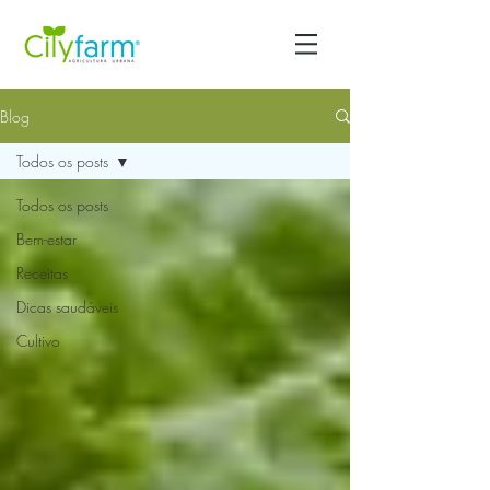
Blog
Todos os posts
Todos os posts
Bem-estar
Receitas
Dicas saudáveis
Cultivo