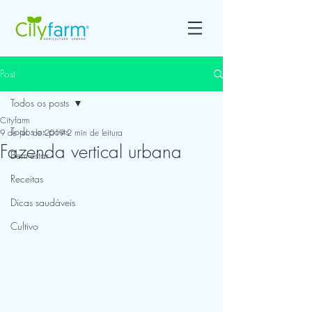
Post
Todos os posts
Cityfarm
Todos os posts
9 de jul. de 2019
2 min de leitura
Fazenda vertical urbana
Bem-estar
Receitas
Dicas saudáveis
Cultivo