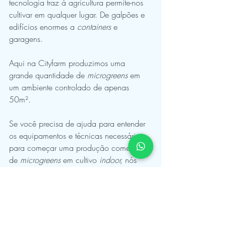
tecnologia traz à agricultura permite-nos 
cultivar em qualquer lugar. De galpões e 
edifícios enormes a 
containers
 e 
garagens.
Aqui na Cityfarm produzimos uma 
grande quantidade de 
microgreens 
em 
um ambiente controlado de apenas 
50m².
Se você precisa de ajuda para entender 
os equipamentos e técnicas necessárias 
para começar uma produção comercial 
de 
microgreens
 em cultivo 
indoor, 
nós 
temos um material de consultoria com 
tudo que você precisa saber para montar 
seu projeto.  Veja mais 
aqui.