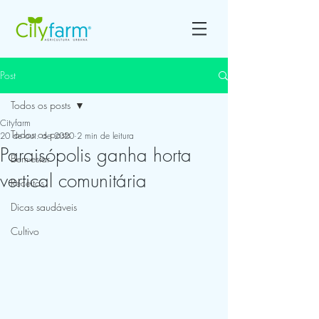
Post
Todos os posts
Cityfarm
Todos os posts
20 de out. de 2020
2 min de leitura
Paraisópolis ganha horta
Bem-estar
vertical comunitária
Receitas
Dicas saudáveis
Cultivo