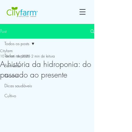
Post
Todos os posts
Cityfarm
Todos os posts
10 de set. de 2023
2 min de leitura
A história da hidroponia: do
Bem-estar
passado ao presente
Receitas
Dicas saudáveis
Cultivo